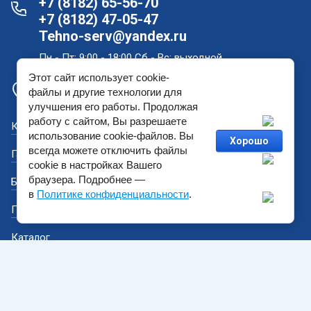
+7 (8182) 65-56-70
+7 (8182) 47-05-47
Tehno-serv@yandex.ru
Пн - Пт: 9:00 - 18:00 Сб - Вс: выходной
Этот сайт использует cookie-
Офис продаж и склад в Архангельске: проспект
файлы и другие технологии для
Новгородский, дом 181
улучшения его работы. Продолжая
работу с сайтом, Вы разрешаете
Как купить?
использование cookie-файлов. Вы
Хорошо
всегда можете отключить файлы
Гарантийный ремонт
cookie в настройках Вашего
браузера. Подробнее —
Бренды
в
Политике конфиденциальности
.
Политика конфиденциальности
Каталог