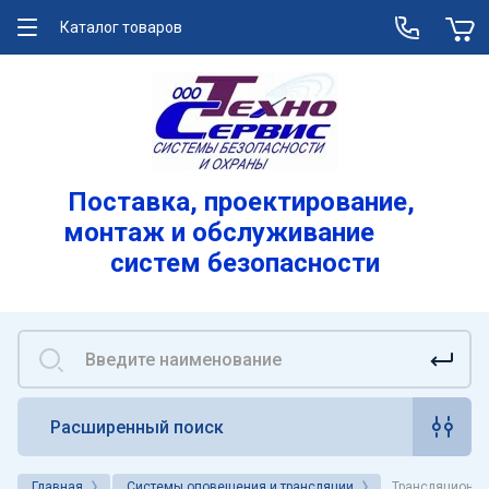
Каталог товаров
О компании
Услуги
Лицензии
Поставка, проектирование,
монтаж и обслуживание
Реквизиты
систем безопасности
Вакансии
Расширенный поиск
Главная
Системы оповещения и трансляции
Трансляционно